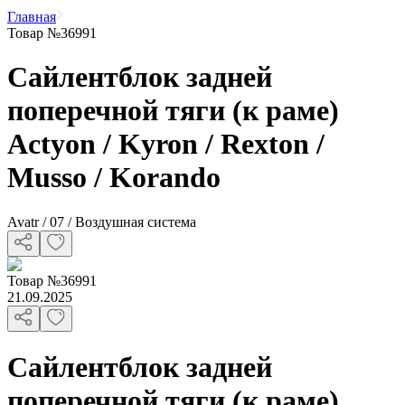
Главная
Товар №36991
Сайлентблок задней
поперечной тяги (к раме)
Actyon / Kyron / Rexton /
Musso / Korando
Avatr / 07 / Воздушная система
Товар
№
36991
21.09.2025
Сайлентблок задней
поперечной тяги (к раме)