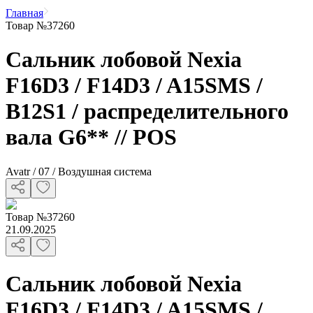
Главная
Товар №37260
Сальник лобовой Nexia
F16D3 / F14D3 / A15SMS /
B12S1 / распределительного
вала G6** // POS
Avatr / 07 / Воздушная система
Товар
№
37260
21.09.2025
Сальник лобовой Nexia
F16D3 / F14D3 / A15SMS /